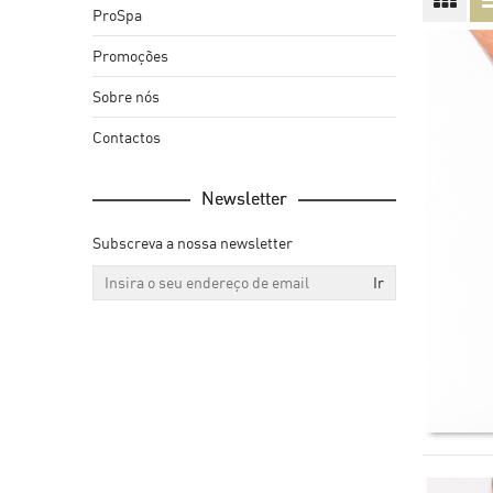
ProSpa
Calças
Túnicas / Batas
Promoções
Homem
Senhora
Sobre nós
Calçado
Calçado
Cozinha
Contactos
Sala
Newsletter
Gourmet
Subscreva a nossa newsletter
Ir