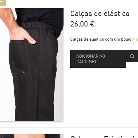
Homem
Calças
Acessórios
Aventais 
Calças de elástico
Senhora
Toucas &
26,00 €
Facas
Livros
Tast
Calças de elástico com um bolso
Ma
ADICIONAR AO
T-Shirts
CARRINHO