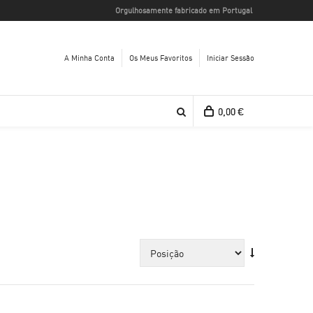
Orgulhosamente fabricado em Portugal
A Minha Conta
Os Meus Favoritos
Iniciar Sessão
0,00 €
Ver carrinho
Babete