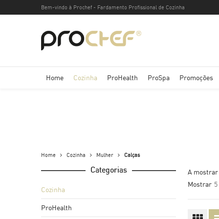
Bem-vindo à Prochef - Fardamento Profissional de Cozinha
Home
Cozinha
ProHealth
ProSpa
Promoções
Home
Cozinha
Mulher
Calças
Categorias
A mostrar
Mostrar
5
Cozinha
Homem
ProHealth
Máscaras
Jalecas