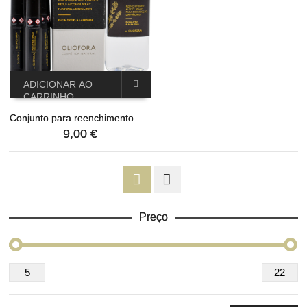
ADICIONAR AO
CARRINHO
Conjunto para reenchimento – Álcool spray para desinfetar máscara "Eucalipto & Alfazema"
9,00 €
Preço