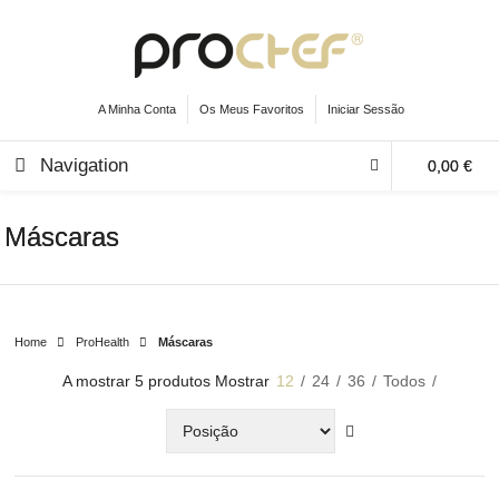
A Minha Conta
Os Meus Favoritos
Iniciar Sessão
Navigation
0,00 €
Máscaras
Home
ProHealth
Máscaras
A mostrar 5 produtos
Mostrar
12
/
24
/
36
/
Todos
/